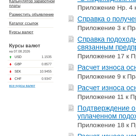
Калькулятор заработной
платы
Приложение Нр. 4 
Разместить объявление
Справка о получе
Каталог ссылок
Приложение 3 к Пр
Курсы валют
Справка подоходн
Курсы валют
связанным предп
на 07.08.2026
Приложение 17 к П
USD
1.1535
GBP
0.8577
Расчет износа ос
SEK
10.9455
Приложение 9 к Пр
CHF
0.9347
все курсы валют
Расчет износа ос
Приложение 11 к П
Подтверждение о 
уплаченном подо
Приложение 18 к П