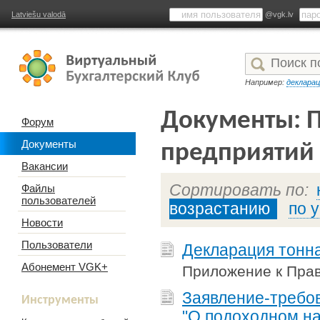
Latviešu valodā
@vgk.lv
Например:
деклара
Документы: П
Форум
Документы
предприятий
Вакансии
Сортировать по:
Файлы
пользователей
возрастанию
по 
Новости
Пользователи
Декларация тонн
Абонемент VGK+
Приложение к Прав
Заявление-требов
Инструменты
"О подоходном на