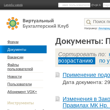
Latviešu valodā
@vgk.lv
Например:
деклара
Документы: 
Форум
Документы
Сортировать по:
Вакансии
возрастанию
по 
Файлы
пользователей
Применение подох
Новости
Дата документа: 29
Пользователи
Абонемент VGK+
Изменения в Зако
Инструменты
Правилах МК Нр. 