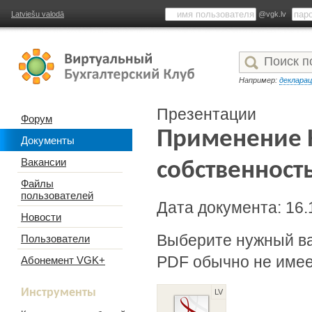
Latviešu valodā
@vgk.lv
Например:
деклара
Презентации
Форум
Применение 
Документы
Вакансии
собственност
Файлы
пользователей
Дата документа: 16.
Новости
Выберите нужный в
Пользователи
PDF обычно не имее
Абонемент VGK+
Инструменты
LV