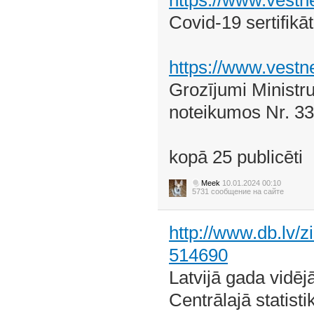
https://www.vestn
Covid-19 sertifikā
https://www.vestn
Grozījumi Ministr
noteikumos Nr. 33
kopā 25 publicēti
Meek
10.01.2024 00:10
5731 сообщение на сайте
http://www.db.lv/zi
514690
Latvijā gada vidēj
Centrālajā statist