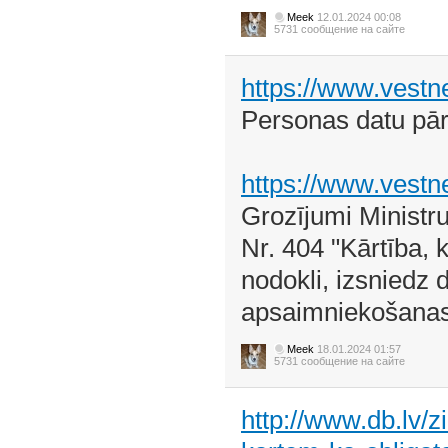
Meek
12.01.2024 00:08
5731 сообщение на сайте
https://www.vestn
Personas datu pā
https://www.vestn
Grozījumi Ministr
Nr. 404 "Kārtība,
nodokli, izsniedz 
apsaimniekošanas
Meek
18.01.2024 01:57
5731 сообщение на сайте
http://www.db.lv/z