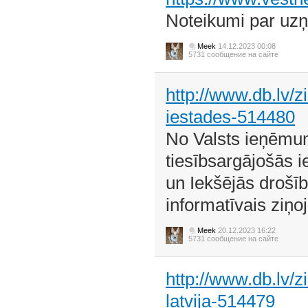
Noteikumi par uzņ
Meek
14.12.2023 00:08
5731 сообщение на сайте
http://www.db.lv/z
iestades-514480
No Valsts ieņēmum
tiesībsargājošās i
un Iekšējās drošīb
informatīvais ziņo
Meek
20.12.2023 16:22
5731 сообщение на сайте
http://www.db.lv/z
latvija-514479