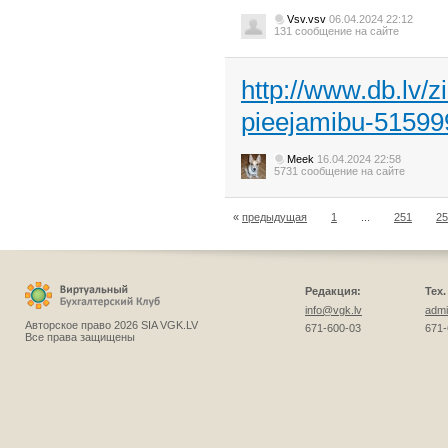
Vsv.vsv
06.04.2024 22:12
131 сообщение на сайте
http://www.db.lv/
pieejamibu-51599
Meek
16.04.2024 22:58
5731 сообщение на сайте
«
предыдущая
1
...
251
25
Редакция:
Тех
info@vgk.lv
admi
Авторское право 2026 SIA VGK.LV
671-600-03
671-
Все права защищены