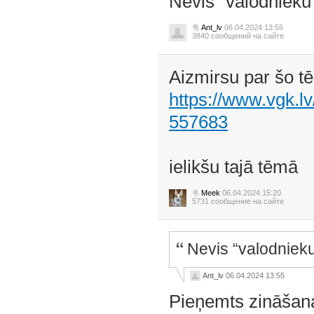
Nevis “valodnieku 
Ant_lv
06.04.2024 13:55
3840 сообщений на сайте
Aizmirsu par šo tē
https://www.vgk.lv
557683
ielikšu tajā tēmā
Meek
06.04.2024 15:20
5731 сообщение на сайте
Nevis “valodnieku
Ant_lv
06.04.2024 13:55
Pieņemts zināšana