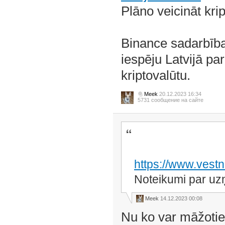
Plāno veicināt krip
Binance sadarbība
iespēju Latvijā pa
kriptovalūtu.
Meek
20.12.2023 16:34
5731 сообщение на сайте
https://www.vestn
Noteikumi par uz
Meek
14.12.2023 00:08
Nu ko var māžoti