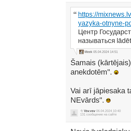
https://mixnews.l
yazyka-otnyne-po
Центр Государст
называться lādēt
Meek
05.04.2024 14:51
Šamais (kārtējais
anekdotēm".
Vai arī jāpiesaka 
NEvārds".
Vsv.vsv
06.04.2024 10:40
131 сообщение на сайте