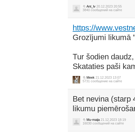
Ant_lv
20.12.2023 20:55
3840 сообщений на сайте
https://www.vestn
Grozījumi likumā 
Tur šodien daudz, 
Skataties paši ka
Meek
21.12.2023 13:07
5731 сообщение на сайте
Bet nevina (starp 
likumu piemērošanu...
Mu-maija
21.12.2023 18:19
16030 сообщений на сайте