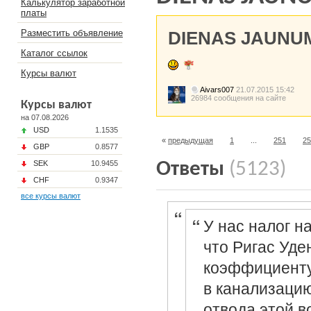
Калькулятор заработной
платы
Разместить объявление
DIENAS JAUNU
Каталог ссылок
Курсы валют
Aivars007
21.07.2015 15:42
26984 сообщения на сайте
Курсы валют
на 07.08.2026
USD
1.1535
«
предыдущая
1
...
251
25
GBP
0.8577
SEK
10.9455
Ответы
(5123)
CHF
0.9347
все курсы валют
У нас налог н
что Ригас Уде
коэффициенту
в канализаци
отвода этой в