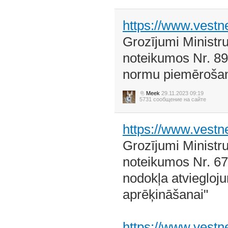
https://www.vestn
Grozījumi Ministr
noteikumos Nr. 89
normu piemērošan
Meek
29.11.2023 09:19
5731 сообщение на сайте
https://www.vestn
Grozījumi Ministr
noteikumos Nr. 6
nodokļa atviegloj
aprēķināšanai"
https://www.vestn