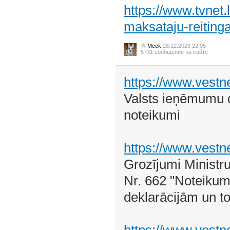
https://www.tvnet.
maksataju-reiting
Meek
28.12.2023 22:05
5731 сообщение на сайте
https://www.vestne
Valsts ieņēmumu d
noteikumi
https://www.vestne
Grozījumi Ministr
Nr. 662 "Noteikum
deklarācijām un to