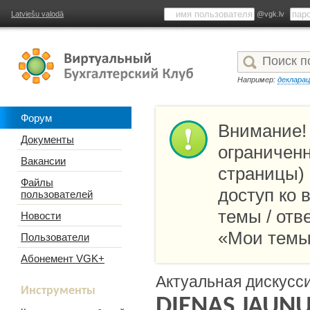
Latviešu valodā
@vgk.lv
Например:
деклара
Форум
Внимание!
Документы
ограниченн
Вакансии
страницы)
Файлы
доступ ко
пользователей
темы / отв
Новости
«Мои темы
Пользователи
Абонемент VGK+
Актуальная дискусс
Инструменты
DIENAS JAUN