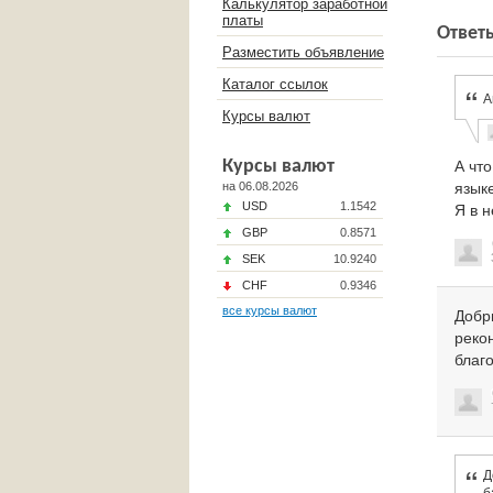
Калькулятор заработной
платы
Ответ
Разместить объявление
Каталог ссылок
А
Курсы валют
Курсы валют
А чт
на 06.08.2026
языке
USD
1.1542
Я в н
GBP
0.8571
SEK
10.9240
CHF
0.9346
все курсы валют
Добр
реко
благ
Д