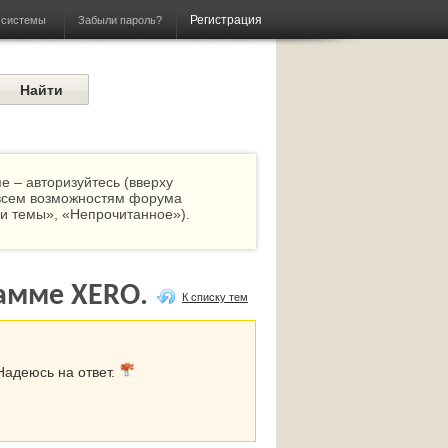
Регистрация
Забыли пароль?
 системы
 – авторизуйтесь (вверху
о всем возможностям форума
ои темы», «Непрочитанное»).
рамме XERO.
К списку тем
Надеюсь на ответ.