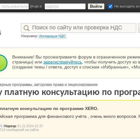
@vgk.lv
Не выходить из
Например:
декларация НДС
Внимание! Вы просматриваете форум в ограниченном режиме
страницы) или
зарегистрируйтесь
, чтобы получить доступ к
(создание темы / ответа, доступ к спискам «Избранные», «М
ерные программы, авторские права и лицензирование
 платную консультацию по прог
платную консультацию по программе XERO.
ийская программа для финансового учёта , очень много вопросов. 
Hiapeap
21.11.2024 22:37
714 сообщений на сайте