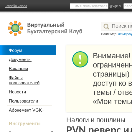
Latviešu valodā
@vgk.lv
Например:
деклара
Форум
Внимание!
Документы
ограниченн
Вакансии
страницы)
Файлы
доступ ко
пользователей
темы / отв
Новости
«Мои темы
Пользователи
Абонемент VGK+
Налоги и пошлины
Инструменты
PVN реверс 