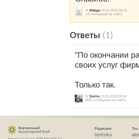
Malaga
20.03.2025 00:02
14 сообщений на сайте
Ответы
(1)
"По окончании р
своих услуг фир
Только так.
Starina
20.03.2025 00:04
6683 сообщения на сайте
Редакция:
Тех
info@vgk.lv
admi