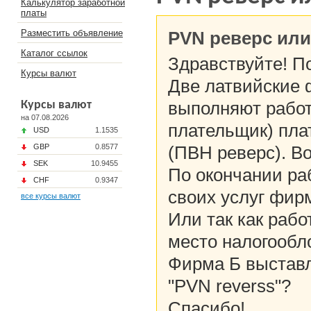
Калькулятор заработной
платы
Разместить объявление
PVN реверс или
Каталог ссылок
Здравствуйте! П
Курсы валют
Две латвийские 
выполняют работ
Курсы валют
на 07.08.2026
плательщик) пла
USD
1.1535
GBP
0.8577
(ПВН реверс). Во
SEK
10.9455
По окончании ра
CHF
0.9347
своих услуг фи
все курсы валют
Или так как раб
место налогообл
Фирма Б выставл
"PVN reverss"?
Спасибо!