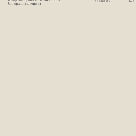
Авторское право 2026 SIA VGK.LV
671-600-03
671-
Все права защищены