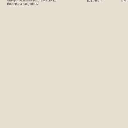
Авторское право 2026 SIA VGK.LV
671-600-03
671-
Все права защищены