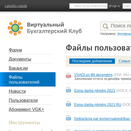
Latviešu valodā
@vgk.lv
Например:
деклара
Файлы пользова
Форум
Документы
Последние добавления
Самые 
Вакансии
VSAOI un IIN decembris
(PDF, 442.
Файлы
Заполнение отчета за декабрь приме
пользователей
Новости
Esmu darba ņēmējs 2021
(DOCX, 3
Пользователи
Esmu darba ņēmējs 2021 RU
(DOC
Абонемент VGK+
Deklarācija par komercsabiedrības 
Инструменты