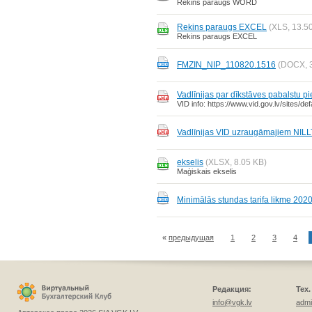
Rekins paraugs WORD
Rekins paraugs EXCEL
(XLS, 13.5
Rekins paraugs EXCEL
FMZIN_NIP_110820.1516
(DOCX, 
Vadlīnijas par dīkstāves pabalstu p
VID info: https://www.vid.gov.lv/sites/
Vadlīnijas VID uzraugāmajiem NILL
ekselis
(XLSX, 8.05 KB)
Maģiskais ekselis
Minimālās stundas tarifa likme 2020
«
предыдущая
1
2
3
4
Редакция:
Тех
info@vgk.lv
admi