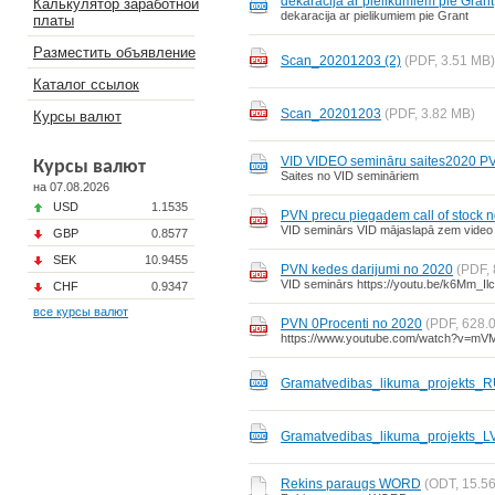
dekaracija ar pielikumiem pie Grant
Калькулятор заработной
dekaracija ar pielikumiem pie Grant
платы
Разместить объявление
Scan_20201203 (2)
(PDF, 3.51 MB)
Каталог ссылок
Scan_20201203
(PDF, 3.82 MB)
Курсы валют
VID VIDEO semināru saites2020 P
Курсы валют
Saites no VID semināriem
на 07.08.2026
USD
1.1535
PVN precu piegadem call of stock 
VID seminārs VID mājaslapā zem video p
GBP
0.8577
SEK
10.9455
PVN kedes darijumi no 2020
(PDF,
VID seminārs https://youtu.be/k6Mm_Il
CHF
0.9347
все курсы валют
PVN 0Procenti no 2020
(PDF, 628.
https://www.youtube.com/watch?v=mV
Gramatvedibas_likuma_projekts_
Gramatvedibas_likuma_projekts_L
Rekins paraugs WORD
(ODT, 15.5