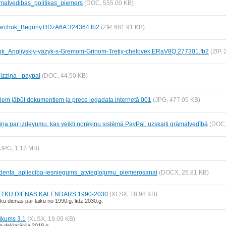
matvedibas_politikas_piemers
(DOC, 555.00 KB)
archuk_Beguny.DDzA6A.324364.fb2
(ZIP, 681.91 KB)
nk_Angliyskiy-yazyk-s-Gremom-Grinom-Tretiy-chelovek.ERaV8Q.277301.fb2
(ZIP,
izziņa - paypal
(DOC, 44.50 KB)
iem jābūt dokumentiem ja prece iegadata internetā 001
(JPG, 477.05 KB)
iņa par izdevumu, kas veikti norēķinu sistēmā PayPal, uzskaiti grāmatvedībā
(DOC,
(JPG, 1.12 MB)
identa_aplieciba-iesniegums_atvieglojumu_piemerosanai
(DOCX, 26.81 KB)
TKU DIENAS KALENDARS 1990-2030
(XLSX, 18.98 KB)
ku dienas par laiku no 1990.g. līdz 2030.g.
likums 3.1
(XLSX, 19.09 KB)
 deklarācija 2018.g