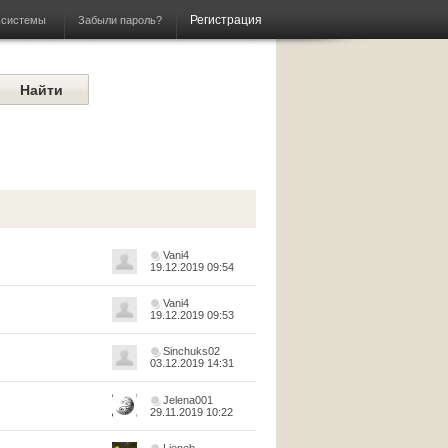
Регистрация
Забыли пароль?
 системы
Vani4
19.12.2019 09:54
Vani4
19.12.2019 09:53
Sinchuks02
03.12.2019 14:31
Jelena001
29.11.2019 10:22