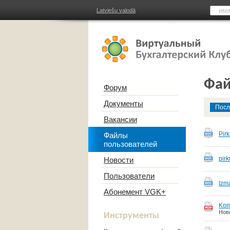
Latviešu valodā
Фай
Форум
Документы
Посл
Вакансии
Pir
Файлы
пользователей
pirk
Новости
Пользователи
Izm
Абонемент VGK+
Kom
Нов
Инструменты