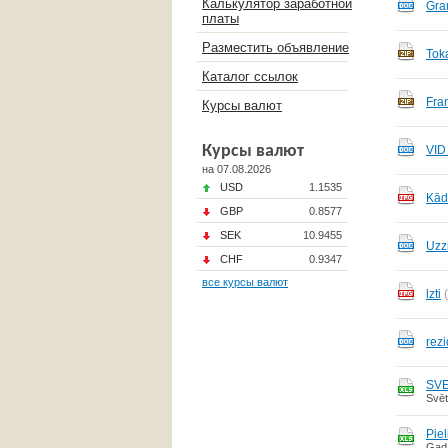
Калькулятор заработной
Gra
платы
Разместить объявление
Tok
Каталог ссылок
Fra
Курсы валют
Курсы валют
VID 
на 07.08.2026
USD
1.1535
Kād
GBP
0.8577
SEK
10.9455
Uzz
CHF
0.9347
все курсы валют
lzti
rez
SVE
Svēt
Pie
Gada