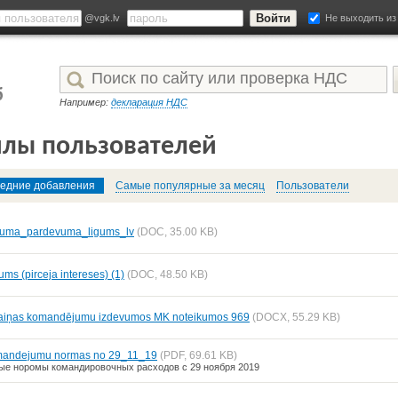
@vgk.lv
Не выходить из
Например:
декларация НДС
лы пользователей
едние добавления
Самые популярные за месяц
Пользователи
kuma_pardevuma_ligums_lv
(DOC, 35.00 KB)
ums (pirceja intereses) (1)
(DOC, 48.50 KB)
aiņas komandējumu izdevumos MK noteikumos 969
(DOCX, 55.29 KB)
andejumu normas no 29_11_19
(PDF, 69.61 KB)
ые норомы командировочных расходов с 29 ноября 2019