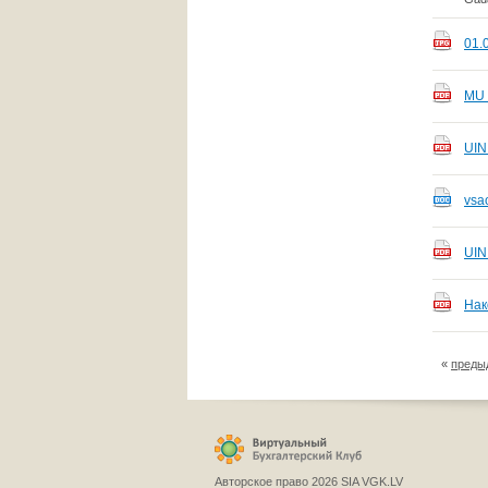
01.
MU 
UIN
vsa
UIN
Нак
«
преды
Авторское право 2026 SIA VGK.LV