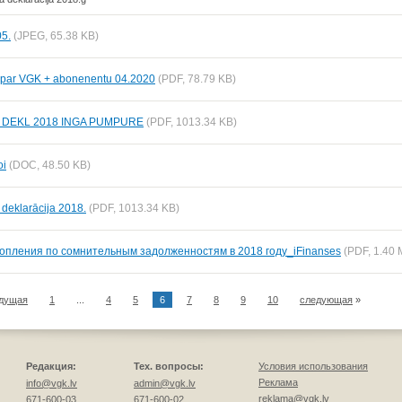
05.
(JPEG, 65.38 KB)
par VGK + abonenentu 04.2020
(PDF, 78.79 KB)
 DEKL 2018 INGA PUMPURE
(PDF, 1013.34 KB)
oi
(DOC, 48.50 KB)
 deklarācija 2018.
(PDF, 1013.34 KB)
опления по сомнительным задолженностям в 2018 году_iFinanses
(PDF, 1.40 
дущая
1
...
4
5
6
7
8
9
10
следующая
»
Редакция:
Тех. вопросы:
Условия использования
Реклама
info@vgk.lv
admin@vgk.lv
reklama@vgk.lv
671-600-03
671-600-02