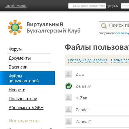
Latviešu valodā
@vgk.lv
Например:
деклара
Файлы пользова
Форум
Документы
Последние добавления
Самые поп
Вакансии
Zaja
Файлы
пользователей
Zalais.lv
Новости
Zan
Пользователи
Абонемент VGK+
Zandaj
Инструменты
Zanna21