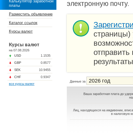
Калькулятор заработной
электронную почту.
платы
Разместить объявление
Зарегистр
Каталог ссылок
Курсы валют
страницы) 
возможност
Курсы валют
отправить 
на 07.08.2026
USD
1.1535
результаты
GBP
0.8577
SEK
10.9455
CHF
0.9347
Данные за
все курсы валют
Ваша заработная плата до удер
на
Лиц, находящихся на иждивении, впис
в налоговую к