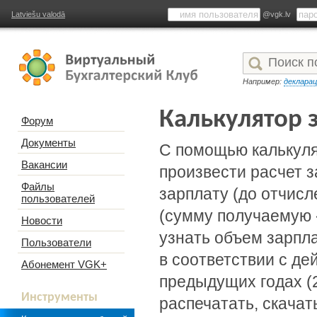
Latviešu valodā
@vgk.lv
Например:
деклара
Калькулятор 
Форум
Документы
С помощью калькуля
Вакансии
произвести расчет з
Файлы
зарплату (до отчисл
пользователей
(сумму получаемую «
Новости
узнать объем зарпл
Пользователи
в соответствии с д
Абонемент VGK+
предыдущих годах (
Инструменты
распечатать, скачат