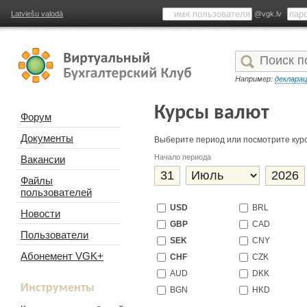
Latviešu valodā
@vgk.lv
Например:
деклара
Курсы валют
Форум
Документы
Выберите период или посмотрите кур
Начало периода
Вакансии
Файлы
пользователей
USD
BRL
Новости
GBP
CAD
Пользователи
SEK
CNY
Абонемент VGK+
CHF
CZK
AUD
DKK
Инструменты
BGN
HKD