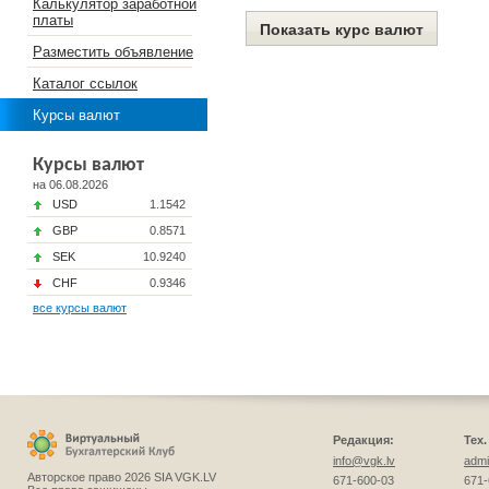
Калькулятор заработной
платы
Разместить объявление
Каталог ссылок
Курсы валют
Курсы валют
на 06.08.2026
USD
1.1542
GBP
0.8571
SEK
10.9240
CHF
0.9346
все курсы валют
Редакция:
Тех
info@vgk.lv
admi
Авторское право 2026 SIA VGK.LV
671-600-03
671-