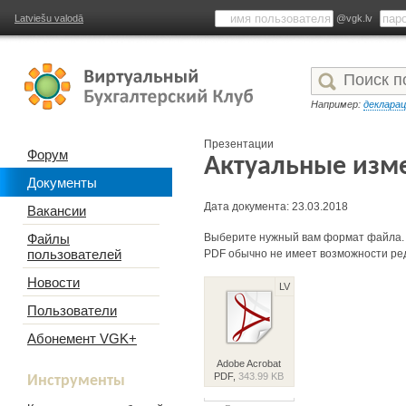
Latviešu valodā
@vgk.lv
Например:
деклара
Презентации
Форум
Актуальные изме
Документы
Дата документа: 23.03.2018
Вакансии
Файлы
Выберите нужный вам формат файла.
пользователей
PDF обычно не имеет возможности ре
Новости
LV
Пользователи
Абонемент VGK+
Adobe Acrobat
PDF,
343.99 KB
Инструменты