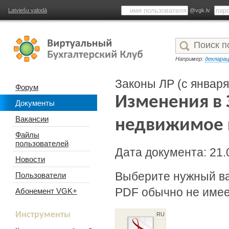
Latviešu valodā
@vgk.lv
Например:
деклара
Законы ЛР (с января
Форум
Изменения в 
Документы
Вакансии
недвижимое 
Файлы
пользователей
Дата документа: 21.
Новости
Выберите нужный в
Пользователи
PDF обычно не имее
Абонемент VGK+
Инструменты
RU