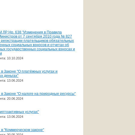
М ЛР Нр. 638 "Изменения в Правила
инистров от 7 сентября 2010 года № 827
о регистрации плательщиков обязательных
енных социальных взносов и отчетах об
ых государственных социальных взносах и
м
нта: 10.10.2024
в Законе "О платёжных услугах и
х деньгах"
нта: 13.06.2024
в Законе "О налоге на природные ресурсы"
нта: 20.06.2024
риптоактивных услугах"
нта: 13.06.2024
в "Коммерческом законе"
нта: 30.05.2024