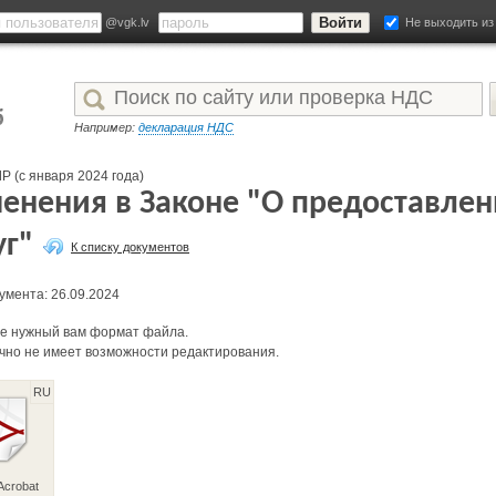
@vgk.lv
Не выходить из
Например:
декларация НДС
Р (с января 2024 года)
енения в Законе "О предоставлен
уг"
К списку документов
умента: 26.09.2024
е нужный вам формат файла.
чно не имеет возможности редактирования.
RU
Acrobat