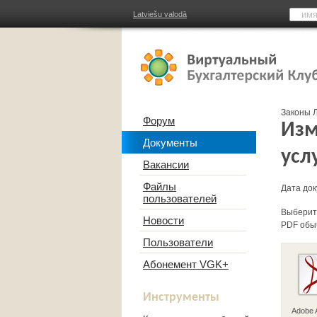
Latviešu valodā
Законы Л
Форум
Изм
Документы
усл
Вакансии
Файлы
Дата док
пользователей
Выберит
Новости
PDF обы
Пользователи
Абонемент VGK+
Инструменты
Adobe 