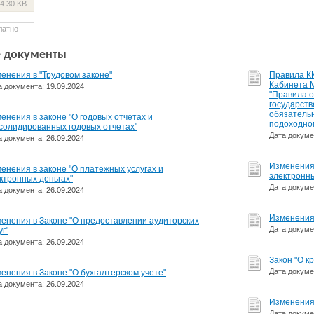
4.30 KB
латно
 документы
енения в "Трудовом законе"
Правила К
Кабинета М
а документа: 19.09.2024
"Правила 
государств
обязательн
енения в законе "О годовых отчетах и
подоходно
солидированных годовых отчетах"
Дата докуме
а документа: 26.09.2024
Изменения 
менения в законе "О платежных услугах и
электронны
ктронных деньгах"
Дата докуме
а документа: 26.09.2024
Изменения 
енения в Законе "О предоставлении аудиторских
Дата докуме
уг"
а документа: 26.09.2024
Закон "О к
Дата докуме
енения в Законе "О бухгалтерском учете"
а документа: 26.09.2024
Изменения 
Дата докуме