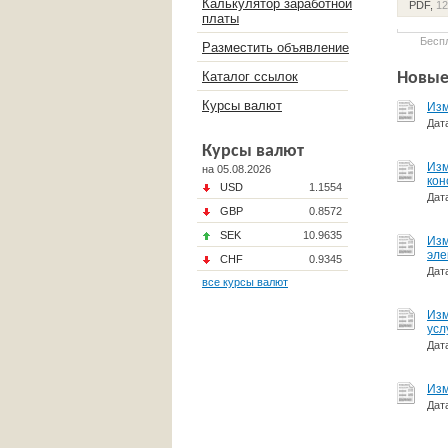
Калькулятор заработной
PDF,
12
платы
Бесп
Разместить объявление
Каталог ссылок
Новые
Курсы валют
Изм
Дат
Курсы валют
Изм
на 05.08.2026
кон
USD
1.1554
Дат
GBP
0.8572
SEK
10.9635
​Из
эле
CHF
0.9345
Дат
все курсы валют
Изм
усл
Дат
Изм
Дат