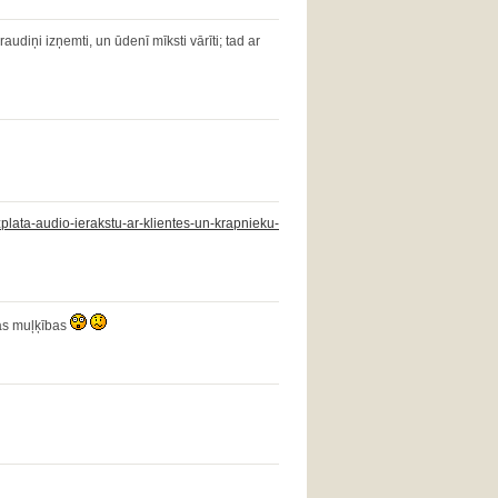
udiņi izņemti, un ūdenī mīksti vārīti; tad ar
zplata-audio-ierakstu-ar-klientes-un-krapnieku-
gās muļķības