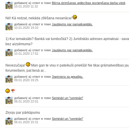
добавил(-а) ответ в теме
Bērna dzimšanas apliecības iesniegšana darba vietā
15.01.2020 11:32
Nē! Kā redzat, nekāda zīlēšana nesanāca!
добавил(-а) ответ в теме
Jautājums par pamatkapitālu.
10.01.2020 19:10
1) Kur iemaksāts? Bankā vai tumbočkā? 2) Juridiskās adreses apmaksai - sava d
bez aizņēmuma?
добавил(-а) ответ в теме
Jautājums par pamatkapitālu.
10.01.2020 17:52
Nevezučaja!
Man gan te visu ir pateikuši priekšā! Ne tikai grāmatvedības jaut
forumiešiem, pat tiesā ar...
добавил(-а) ответ в теме
Зарплата за декабрь.
09.01.2020 19:25
добавил(-а) ответ в теме
Semināri un "semināri"
06.01.2020 22:01
Ziņoju par pārkāpumu
добавил(-а) ответ в теме
Semināri un "semināri"
06.01.2020 15:31