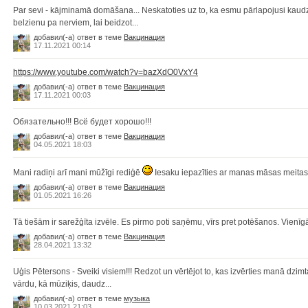
Par sevi - kājminamā domāšana... Neskatoties uz to, ka esmu pārlapojusi kaud
belzienu pa nerviem, lai beidzot...
добавил(-а) ответ в теме
Вакцинация
17.11.2021 00:14
https://www.youtube.com/watch?v=bazXdO0VxY4
добавил(-а) ответ в теме
Вакцинация
17.11.2021 00:03
Обязательно!!! Всё будет хорошо!!!
добавил(-а) ответ в теме
Вакцинация
04.05.2021 18:03
Mani radiņi arī mani mūžīgi rediģē
Iesaku iepazīties ar manas māsas meitas 
добавил(-а) ответ в теме
Вакцинация
01.05.2021 16:26
Tā tiešām ir sarežģīta izvēle. Es pirmo poti saņēmu, vīrs pret potēšanos. Vienīgā
добавил(-а) ответ в теме
Вакцинация
28.04.2021 13:32
Uģis Pētersons - Sveiki visiem!!! Redzot un vērtējot to, kas izvērties manā dzimt
vārdu, kā mūziķis, daudz...
добавил(-а) ответ в теме
музыка
10.03.2021 21:03