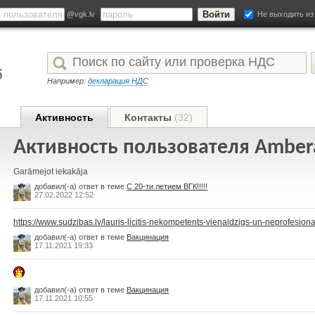
@vgk.lv
Не выходить из
Например:
декларация НДС
Активность
Контакты
(32)
Активность пользователя Amber
Garāmejot iekakāja
добавил(-а) ответ в теме
С 20-ти летием ВГК!!!!!
27.02.2022 12:52
https://www.sudzibas.lv/lauris-licitis-nekompetents-vienaldzigs-un-neprofesion
добавил(-а) ответ в теме
Вакцинация
17.11.2021 19:33
добавил(-а) ответ в теме
Вакцинация
17.11.2021 10:55