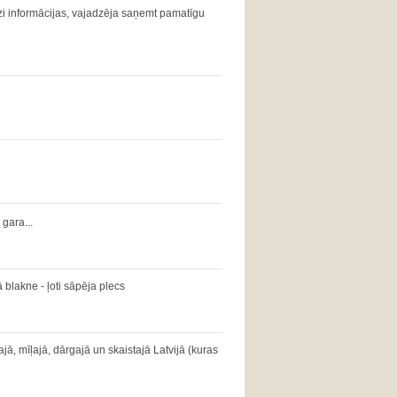
zi informācijas, vajadzēja saņemt pamatīgu
gara...
 blakne - ļoti sāpēja plecs
ajā, mīļajā, dārgajā un skaistajā Latvijā (kuras