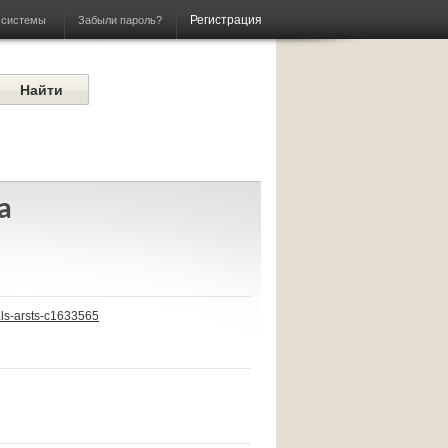
Регистрация
Забыли пароль?
 системы
a
als-arsts-c1633565