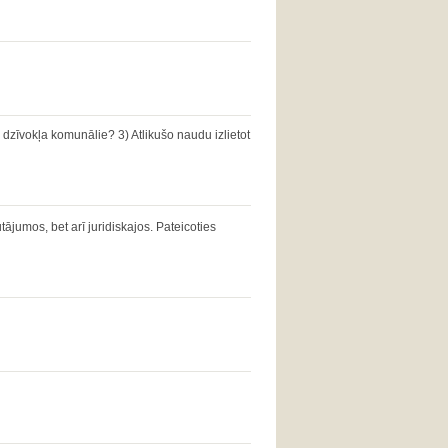
zīvokļa komunālie? 3) Atlikušo naudu izlietot
ājumos, bet arī juridiskajos. Pateicoties