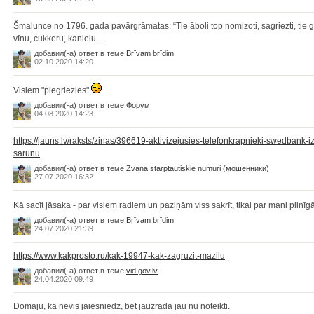
Šmalunce no 1796. gada pavārgrāmatas: “Tie āboli top nomizoti, sagriezti, tie gra
vīnu, cukkeru, kanielu...
добавил(-а) ответ в теме
Brīvam brīdim
02.10.2020 14:20
Visiem "piegriezies"
добавил(-а) ответ в теме
Форум
04.08.2020 14:23
https://jauns.lv/raksts/zinas/396619-aktivizejusies-telefonkrapnieki-swedbank-i
sarunu
добавил(-а) ответ в теме
Zvana starptautiskie numuri (мошенники)
27.07.2020 16:32
Kā sacīt jāsaka - par visiem radiem un paziņām viss sakrīt, tikai par mani pilnī
добавил(-а) ответ в теме
Brīvam brīdim
24.07.2020 21:39
https://www.kakprosto.ru/kak-19947-kak-zagruzit-mazilu
добавил(-а) ответ в теме
vid.gov.lv
24.04.2020 09:49
Domāju, ka nevis jāiesniedz, bet jāuzrāda jau nu noteikti.