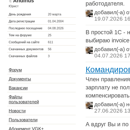
Andinus
работодателя.
Юрист
добавил(-а) 
День рождения
20 марта
19.07.2026 1
Дата регистрации
01.04.2004
Последнее посещение
04.08.2026
В простой 1С - 
Тем на форуме
25
выбираю invoice
Сообщений на сайте
611
добавил(-а) 
Скачанных документов
56
04.07.2026 1
Скачанных файлов
3
Командиров
Форум
Член правления
Документы
зарплату не пол
Вакансии
компенсировать 
Файлы
пользователей
добавил(-а) 
27.06.2026 1
Новости
Пользователи
А вдруг Вы и по
Абонемент VGK+