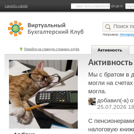
Latviešu valodā
@vgk.lv
Например:
деклара
Перейти на главную страницу клуба
Активность
Активность
Мы с братом в д
могли на счетах
могла.
добавил(-а) 
25.07.2026 1
С пенсионерами
налоговую книжк