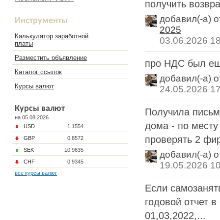
получить возвра
добавил(-а) 
Инструменты
2025
Калькулятор заработной
03.06.2026 1
платы
Разместить объявление
про НДС был ещ
Каталог ссылок
добавил(-а) 
Курсы валют
24.05.2026 1
Курсы валют
Получила письм
на 05.08.2026
дома - по месту
USD
1.1554
проверять 2 фир
GBP
0.8572
SEK
10.9635
добавил(-а) 
CHF
0.9345
19.05.2026 1
все курсы валют
Если самозаняты
годовой отчет в
01,03,2022,...