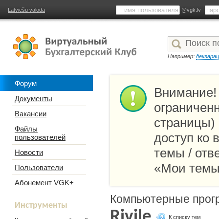
Latviešu valodā
@vgk.lv
Например:
деклара
Форум
Внимание!
Документы
ограниченн
Вакансии
страницы)
Файлы
доступ ко
пользователей
темы / отв
Новости
«Мои темы
Пользователи
Абонемент VGK+
Компьютерные прогр
Инструменты
Rivile
К списку тем