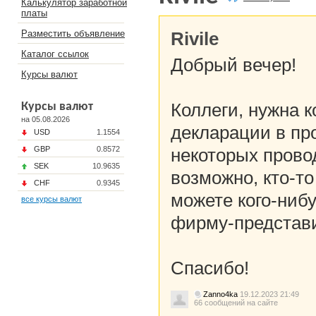
Калькулятор заработной
платы
Разместить объявление
Rivile
Каталог ссылок
Добрый вечер!
Курсы валют
Коллеги, нужна 
Курсы валют
на 05.08.2026
декларации в про
USD
1.1554
GBP
0.8572
некоторых прово
SEK
10.9635
возможно, кто-то
CHF
0.9345
можете кого-нибу
все курсы валют
фирму-представи
Спасибо!
Zanno4ka
19.12.2023 21:49
66 сообщений на сайте