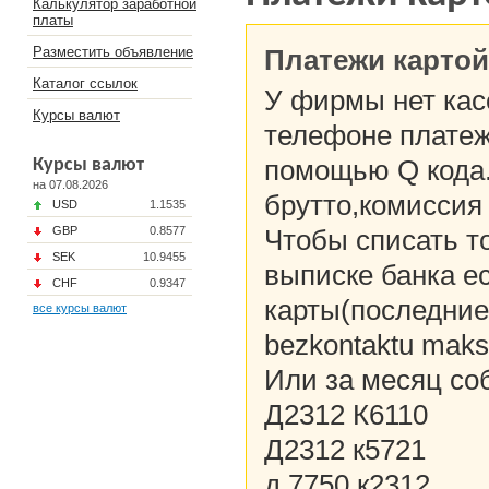
Калькулятор заработной
платы
Разместить объявление
Платежи картой
Каталог ссылок
У фирмы нет кас
Курсы валют
телефоне платеж
помощью Q кода.Е
Курсы валют
на 07.08.2026
брутто,комиссия 
USD
1.1535
GBP
0.8577
Чтобы списать т
SEK
10.9455
выписке банка е
CHF
0.9347
карты(последние
все курсы валют
bezkontaktu maks
Или за месяц со
Д2312 К6110
Д2312 к5721
д 7750 к2312