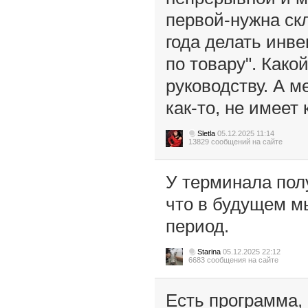
первой-нужна скл
года делать инв
по товару". Како
руководству. А 
как-то, не имеет
Sletla
05.12.2025 11:14
13829 сообщений на сайте
У терминала пол
что в будущем м
период.
Starina
05.12.2025 22:12
6683 сообщения на сайте
Есть программа, 