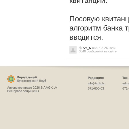
квитанции.
Посовую квитанц
алгоритм банка т
вводится.
Ant_lv
03.07.2026 20:32
3840 сообщений на сайте
Редакция:
Тех
info@vgk.lv
admi
Авторское право 2026 SIA VGK.LV
671-600-03
671-
Все права защищены