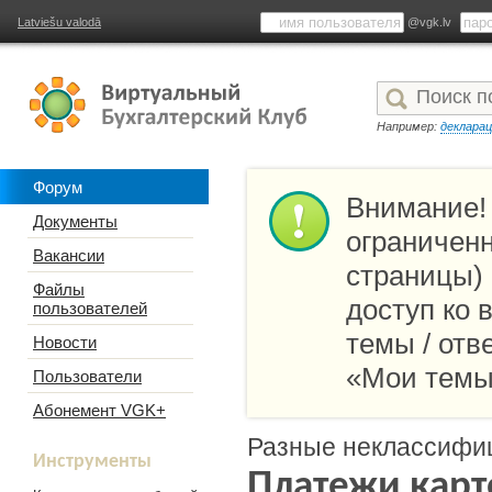
Latviešu valodā
@vgk.lv
Например:
деклара
Форум
Внимание!
Документы
ограниченн
Вакансии
страницы)
Файлы
доступ ко
пользователей
темы / отв
Новости
«Мои темы
Пользователи
Абонемент VGK+
Разные неклассифи
Инструменты
Платежи карт