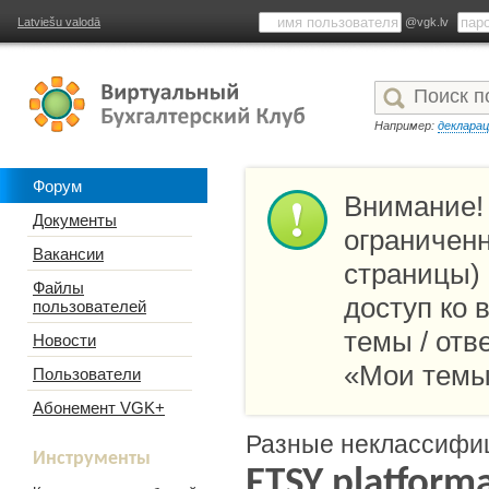
Latviešu valodā
@vgk.lv
Например:
деклара
Форум
Внимание!
Документы
ограниченн
Вакансии
страницы)
Файлы
доступ ко
пользователей
темы / отв
Новости
«Мои темы
Пользователи
Абонемент VGK+
Разные неклассифи
Инструменты
ETSY platform