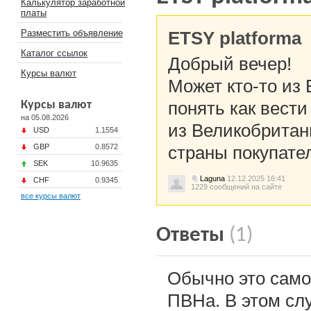
Калькулятор заработной
платы
Разместить объявление
ETSY platforma
Каталог ссылок
Добрый вечер!
Курсы валют
Может кто-то из 
понять как вести
Курсы валют
на 05.08.2026
из Великобритани
USD
1.1554
GBP
0.8572
страны покупате
SEK
10.9635
Laguna
12.12.2025 16:41
CHF
0.9345
1229 сообщений на сайте
все курсы валют
Ответы
(1)
Обычно это само
ПВНа. В этом сл