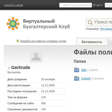
Latviešu valodā
@vgk.lv
Например:
деклара
Перейти на главную страницу клуба
Активность
Файлы поль
Папки
Gertrude
Akti
(1 файл)
Бухгалтер
Ligumi
(4 файла)
День рождения
25 октября
Дата регистрации
11.11.2002
Последнее посещение
21.11.2025
Тем на форуме
176
Сообщений на сайте
560
Скачанных документов
143