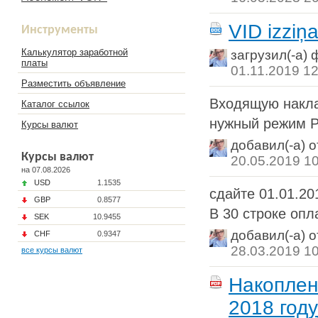
VID izziņa
Инструменты
Калькулятор заработной
загрузил(-а)
платы
01.11.2019 12
Разместить объявление
Входящую накла
Каталог ссылок
нужный режим 
Курсы валют
добавил(-а) 
Курсы валют
20.05.2019 1
на 07.08.2026
USD
1.1535
сдайте 01.01.20
GBP
0.8577
В 30 строке опл
SEK
10.9455
добавил(-а) 
CHF
0.9347
28.03.2019 1
все курсы валют
Накоплен
2018 году