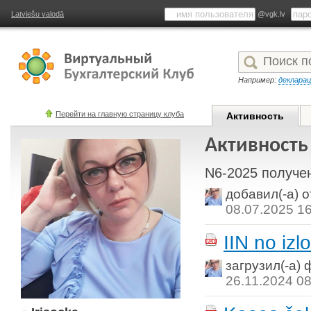
Latviešu valodā
@vgk.lv
Например:
деклара
Перейти на главную страницу клуба
Активность
Активность 
N6-2025 получе
добавил(-а) 
08.07.2025 1
IIN no izl
загрузил(-а)
26.11.2024 08