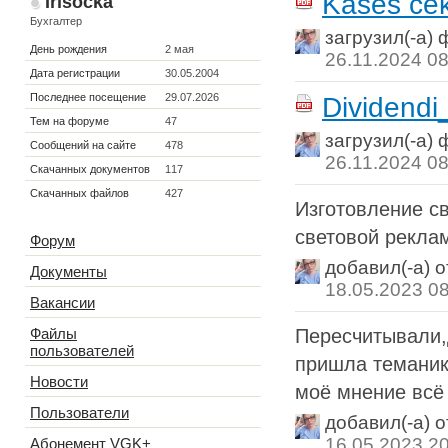
Kases če
Irisocka
Бухгалтер
загрузил(-а)
День рождения
2 мая
26.11.2024 08
Дата регистрации
30.05.2004
Последнее посещение
29.07.2026
Dividend
Тем на форуме
47
загрузил(-а)
Сообщений на сайте
478
26.11.2024 08
Скачанных документов
117
Скачанных файлов
427
Изготовление с
световой рекла
Форум
добавил(-а) 
Документы
18.05.2023 0
Вакансии
Файлы
Пересчитывали,
пользователей
пришла теманик
Новости
моё мнение всё 
Пользователи
добавил(-а) 
16.05.2023 2
Абонемент VGK+