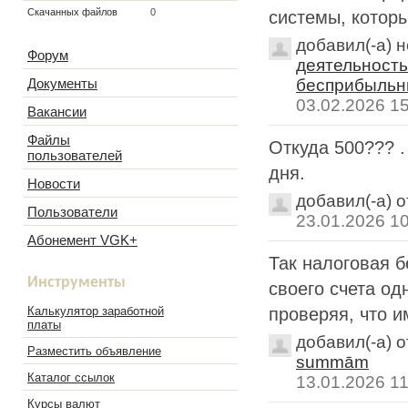
Скачанных файлов
0
системы, которы
добавил(-а) 
Форум
деятельность
Документы
бесприбыльн
03.02.2026 1
Вакансии
Файлы
Откуда 500??? .
пользователей
дня.
Новости
добавил(-а) 
Пользователи
23.01.2026 1
Абонемент VGK+
Так налоговая б
Инструменты
своего счета од
Калькулятор заработной
проверяя, что им
платы
добавил(-а) 
Разместить объявление
summām
Каталог ссылок
13.01.2026 11
Курсы валют