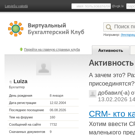
Latviešu valodā
@vgk.lv
Например:
деклара
Перейти на главную страницу клуба
Активность
Активность
А зачем это? Р
Luiza
присоединятся?
Бухгалтер
добавил(-а) 
День рождения
8 января
13.02.2026 1
Дата регистрации
12.02.2004
Последнее посещение
06.08.2026
CRM- кто к
Тем на форуме
160
Хотим ввести C
Сообщений на сайте
7732
маленького пред
Скачанных документов
9