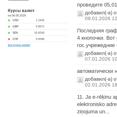
проведите 05,01
Курсы валют
добавил(-а) 
на 06.08.2026
09.01.2026 1
USD
1.1542
GBP
0.8571
Последняя графа
SEK
10.9240
4 кнопочки. Вот
CHF
0.9346
гос.учрежедние б
все курсы валют
добавил(-а) 
07.01.2026 1
автоматически 
добавил(-а) 
02.01.2026 1
11. Ja e-rēķinu ap
elektronisko adr
ziņojuma un...