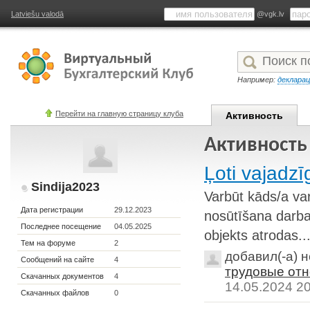
Latviešu valodā
@vgk.lv
Например:
деклара
Перейти на главную страницу клуба
Активность
Активность 
Ļoti vajadzīg
Sindija2023
Varbūt kāds/a va
Дата регистрации
29.12.2023
nosūtīšana darba
Последнее посещение
04.05.2025
objekts atrodas..
Тем на форуме
2
добавил(-а) 
Сообщений на сайте
4
трудовые отн
Скачанных документов
4
14.05.2024 2
Скачанных файлов
0