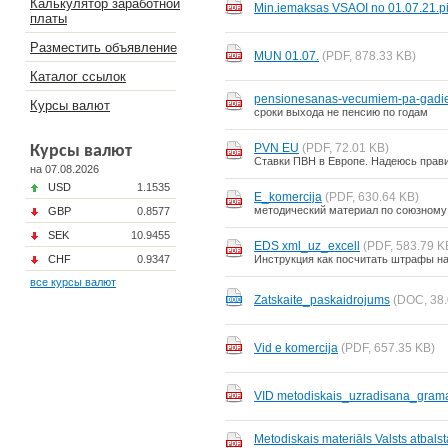
Калькулятор заработной
Min.iemaksas VSAOI no 01.07.21.pi
платы
Разместить объявление
MUN 01.07.
(PDF, 878.33 KB)
Каталог ссылок
pensionesanas-vecumiem-pa-gad
Курсы валют
сроки выхода не пенсию по годам
PVN EU
(PDF, 72.01 KB)
Курсы валют
Ставки ПВН в Европе. Надеюсь прав
на 07.08.2026
USD
1.1535
E_komercija
(PDF, 630.64 KB)
методический материал по союзному
GBP
0.8577
SEK
10.9455
EDS xml_uz_excell
(PDF, 583.79 K
CHF
0.9347
Инструкция как посчитать штрафы на
все курсы валют
Zatskaite_paskaidrojums
(DOC, 38.
Vid e komercija
(PDF, 657.35 KB)
VID metodiskais_uzradisana_grama
Metodiskais materiāls Valsts atbals