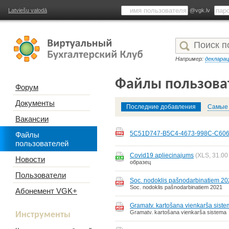
Latviešu valodā
@vgk.lv
Например:
деклара
Файлы пользова
Форум
Документы
Последние добавления
Самые 
Вакансии
5C51D747-B5C4-4673-998C-C60
Файлы
пользователей
Covid19 apliecinajums
(XLS, 31.00
Новости
образец
Пользователи
Soc. nodoklis pašnodarbinatiem 2
Soc. nodoklis pašnodarbinatiem 2021
Абонемент VGK+
Gramatv. kartošana vienkarša sist
Gramatv. kartošana vienkarša sistema
Инструменты