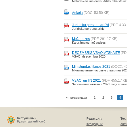
Metodiskais materiāls Valsts atbalsta u
Anketa
(DOC, 53.50 KB)
Juridisku personu arhīvi
(PDF, 4.33
Juridisku personu arhīvi
Mežaudzes
(PDF, 291.17 KB)
Ka grāmatot mežaudzes.
DECEMBRIS VSAOI ATSKAITE
(PD
VSAOI dsecembra 2020.
Min.stundas likmes 2021
(DOCX, 41
Минимальные часовые ставки на 2021
VSAOI un IIN 2021
(PDF, 455.17 KB
Заполнение отчета в 2021 году прим
«
предыдущая
1
2
3
4
Редакция:
Тех
info@vgk.lv
admi