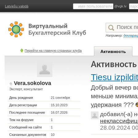
Latviešu valodā
@vgk.lv
Например:
деклара
Перейти на главную страницу клуба
Активность
Активность
Tiesu izpildit
Vera.sokolova
Добрый вечер в
Эксперт, консультант
меньше минималк
День рождения
21 сентября
удержания ???
Дата регистрации
15.10.2023
Последнее посещение
16.07.2026
добавил(-а) 
неклассифиц
Тем на форуме
1
28.09.2024 0
Сообщений на сайте
1
Скачанных документов
10